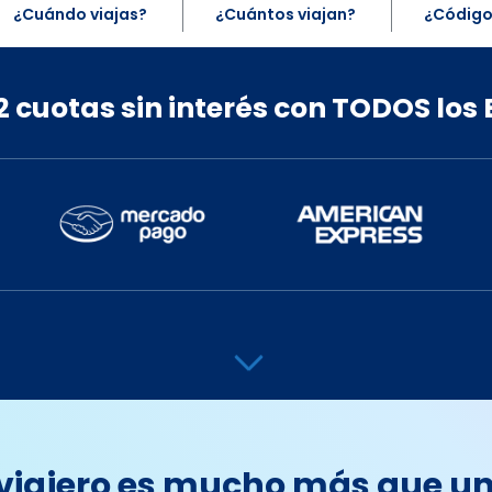
¿Cuándo viajas?
¿Cuántos viajan?
¿Código
Septiembre
2 cuotas sin interés con TODOS lo
sab
dom
lun
mar
mie
jue
vie
sab
dom
1
2
1
2
3
4
5
6
8
9
7
8
9
10
11
12
13
15
16
14
15
16
17
18
19
20
22
23
21
22
23
24
25
26
27
29
30
28
29
30
 viajero es mucho más que un