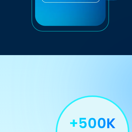
+500K