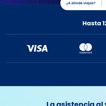
¿A dónde viajas?
Agosto
Hasta 1
lun
mar
mie
jue
vie
3
4
5
6
7
10
11
12
13
14
17
18
19
20
21
24
25
26
27
28
31
La asistencia al