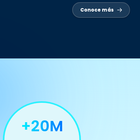
Conoce más
e
+20M