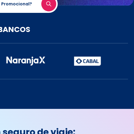
 Promocional?
s BANCOS
 seguro de viaje: