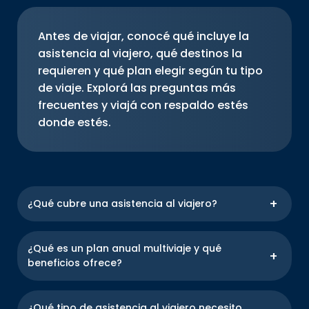
Antes de viajar, conocé qué incluye la
asistencia al viajero, qué destinos la
requieren y qué plan elegir según tu tipo
de viaje. Explorá las preguntas más
frecuentes y viajá con respaldo estés
donde estés.
¿Qué cubre una asistencia al viajero?
Incluye atención médica ante emergencias,
medicamentos, internaciones, asistencia
¿Qué es un plan anual multiviaje y qué
odontológica, traslado sanitario, repatriación y más.
beneficios ofrece?
También puede ofrecer cobertura ante pérdida de
equipaje y demora de vuelos en el exterior.
Si viajas con nosotros, tendrás acceso inmediato a
una red de asistencia que te respaldará en todo
¿Qué tipo de asistencia al viajero necesito