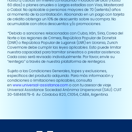
hasta 12 cuotas sin interés contratando módulos de días (hasta
60 días) o planes anuales o Largas estadías con Visa, Mastercard
o Cabal. No aplicable a personas mayores de 70 (setenta) años
al momento de la contratación. Abonando en un pago con tarjeta
de crédito obtenga un 10% de descuento sobre su compra. No
acumulable con otros descuentos y/o promociones.
*Debido a sanciones relacionadas con Cuba, Irán, Siria, Corea del
Norte o las regiones de Crimea, República Popular de Donetsk
(DNR) o República Popular de Lugansk (LNR) en Ucrania, Zurich
Covermore debe cumplir las leyes aplicables. Esto puede limitar
nuestra capacidad para tramitar siniestros o prestar asistencia.
Cada caso será revisado individualmente. Por favor, envíe su
“reintegro” a través de nuestra plataforma de reintegros.
Sujeto a las Condiciones Generales, topes y exclusiones,
específicos del producto adquirido. Para más información y
condiciones o limitaciones aplicables, consulta
en
www.universal-assistance.com
o con tu asesor de viaje.
Universal Assistance Sociedad Anónima Unipersonal (SAU). CUIT
30-58146679-6 Av. Córdoba 820, C1054, CABA, Argentina.