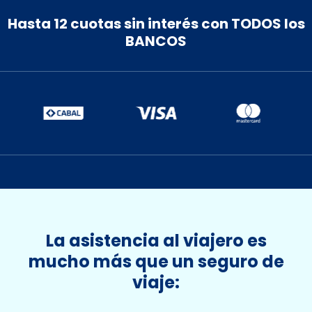
24
25
26
27
28
29
30
Hasta 12 cuotas sin interés con TODOS los
31
1
2
3
4
5
6
BANCOS
La asistencia al viajero es
mucho más que un seguro de
viaje: