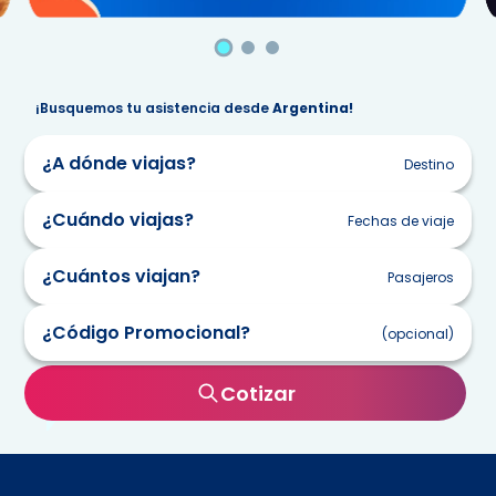
¡Busquemos tu asistencia desde
Argentina!
¿A dónde viajas?
Destino
¿Cuándo viajas?
Fechas de viaje
¿Cuántos viajan?
Pasajeros
lun
mar
mie
jue
vie
sab
dom
¿Código Promocional?
27
28
29
30
31
1
2
(opcional)
3
4
5
6
7
8
9
Cotizar
10
11
12
13
14
15
16
17
18
19
20
21
22
23