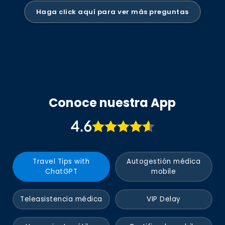
médica internacional para permitir el ingreso. Entre
ellos se encuentran los del espacio Schengen en
Haga click aquí para ver más preguntas
Europa (como España, Francia o Alemania), así
como destinos como Argentina y Ecuador (para
ingresar a Galápagos). Otros como Nueva Zelanda,
Australia o Chile lo exigen para ciertos tipos de visa
de estudios o working Holiday.
Conoce nuestra App
4.6
Travel Tips with
Autogestión médica
ChatGPT
mobile
Teleasistencia médica
VIP Delay