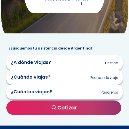
¡Busquemos tu asistencia desde
Argentina!
¿A dónde viajas?
Destino
¿Cuándo viajas?
Fechas de viaje
¿Cuántos viajan?
Pasajeros
lun
mar
mie
jue
vie
sab
dom
Cotizar
27
28
29
30
31
1
2
3
4
5
6
7
8
9