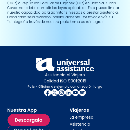
(DNR) o República Popular de Lugansk (LNR) en Ucrania, Zurich
Covermore debe cumplir las leyes aplicables. Esto puede limitar
nuestra capacidad para tramitar siniestros o prestar asistencia.
Cada caso será revisado individualmente. Por favor, envíe su
“reintegro” a través de nuestra plataforma de reintegros.
Asistencia al Viajero
Calidad ISO 9001:2015
País - Oficina de ejemplo con dirección larga
Nuestra App
Viajeros
La empresa
Asistencia