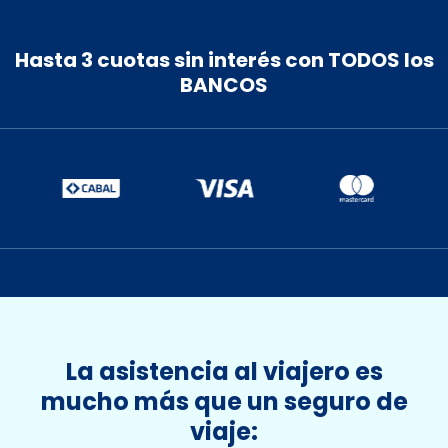
10
11
12
13
14
15
16
17
18
19
20
21
22
23
Hasta 3 cuotas sin interés con TODOS los
BANCOS
24
25
26
27
28
29
30
31
1
2
3
4
5
6
La asistencia al viajero es
mucho más que un seguro de
viaje: