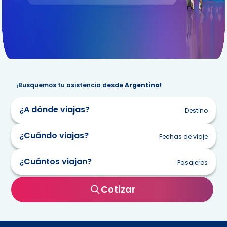
¡Busquemos tu asistencia desde
Argentina!
¿A dónde viajas?
Destino
¿Cuándo viajas?
Fechas de viaje
¿Cuántos viajan?
Pasajeros
lun
mar
mie
jue
vie
sab
dom
Cotizar
27
28
29
30
31
1
2
3
4
5
6
7
8
9