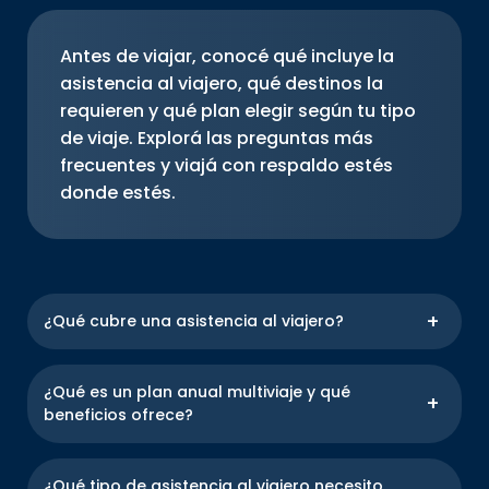
Antes de viajar, conocé qué incluye la
asistencia al viajero, qué destinos la
requieren y qué plan elegir según tu tipo
de viaje. Explorá las preguntas más
frecuentes y viajá con respaldo estés
donde estés.
¿Qué cubre una asistencia al viajero?
Incluye atención médica ante emergencias,
medicamentos, internaciones, asistencia
¿Qué es un plan anual multiviaje y qué
odontológica, traslado sanitario, repatriación y más.
beneficios ofrece?
También puede ofrecer cobertura ante pérdida de
equipaje y demora de vuelos en el exterior.
Si viajas con nosotros, tendrás acceso inmediato a
una red de asistencia que te respaldará en todo
¿Qué tipo de asistencia al viajero necesito