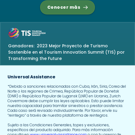
Conocer más
Ganadores: 2023 Mejor Proyecto de Turismo
Sostenible en el Tourism Innovation Summit (TIS) por
Transforming the Future
Universal Assistance
*Debido a sanciones relacionadas con Cuba, Irán, Siria, Corea del
Norte o las regiones de Crimea, República Popular de Donetsk
(DNR) o República Popular de Lugansk (LNR) en Ucrania, Zurich
Covermore debe cumplir las leyes aplicables. Esto puede limitar
nuestra capacidad para tramitar siniestros o prestar asistencia.
Cada caso será revisado individualmente. Por favor, envíe su
“reintegro” a través de nuestra plataforma de reintegros.
Sujeto a las Condiciones Generales, topes y exclusiones,
específicos del producto adquirido. Para más información
consulta en
www.universal-assistance.com
o con tu asesor de