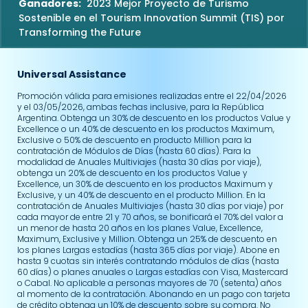
Ganadores:
2023 Mejor Proyecto de Turismo
Sostenible en el Tourism Innovation Summit (TIS) por
Transforming the Future
Universal Assistance
Promoción válida para emisiones realizadas entre el 22/04/2026
y el 03/05/2026, ambas fechas inclusive, para la República
Argentina. Obtenga un 30% de descuento en los productos Value y
Excellence o un 40% de descuento en los productos Maximum,
Exclusive o 50% de descuento en producto Million para la
contratación de Módulos de Días (hasta 60 días). Para la
modalidad de Anuales Multiviajes (hasta 30 días por viaje),
obtenga un 20% de descuento en los productos Value y
Excellence, un 30% de descuento en los productos Maximum y
Exclusive, y un 40% de descuento en el producto Million. En la
contratación de Anuales Multiviajes (hasta 30 días por viaje) por
cada mayor de entre 21 y 70 años, se bonificará el 70% del valor a
un menor de hasta 20 años en los planes Value, Excellence,
Maximum, Exclusive y Million. Obtenga un 25% de descuento en
los planes Largas estadías (hasta 365 días por viaje). Abone en
hasta 9 cuotas sin interés contratando módulos de días (hasta
60 días) o planes anuales o Largas estadías con Visa, Mastercard
o Cabal. No aplicable a personas mayores de 70 (setenta) años
al momento de la contratación. Abonando en un pago con tarjeta
de crédito obtenga un 10% de descuento sobre su compra. No