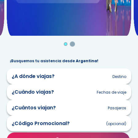
…
¡Busquemos tu asistencia desde
Argentina!
¿A dónde viajas?
Destino
¿Cuándo viajas?
Fechas de viaje
¿Cuántos viajan?
Pasajeros
lun
mar
mie
jue
vie
sab
dom
¿Código Promocional?
27
28
29
30
31
1
2
(opcional)
3
4
5
6
7
8
9